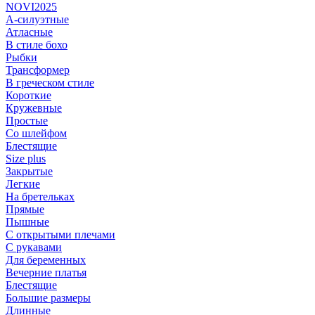
NOVI2025
А-силуэтные
Атласные
В стиле бохо
Рыбки
Трансформер
В греческом стиле
Короткие
Кружевные
Простые
Со шлейфом
Блестящие
Size plus
Закрытые
Легкие
На бретельках
Прямые
Пышные
С открытыми плечами
С рукавами
Для беременных
Вечерние платья
Блестящие
Большие размеры
Длинные