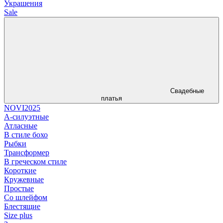
Украшения
Sale
Свадебные
платья
NOVI2025
А-силуэтные
Атласные
В стиле бохо
Рыбки
Трансформер
В греческом стиле
Короткие
Кружевные
Простые
Со шлейфом
Блестящие
Size plus