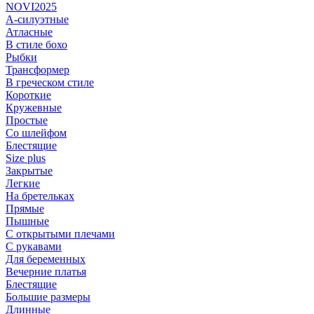
NOVI2025
А-силуэтные
Атласные
В стиле бохо
Рыбки
Трансформер
В греческом стиле
Короткие
Кружевные
Простые
Со шлейфом
Блестящие
Size plus
Закрытые
Легкие
На бретельках
Прямые
Пышные
С открытыми плечами
С рукавами
Для беременных
Вечерние платья
Блестящие
Большие размеры
Длинные