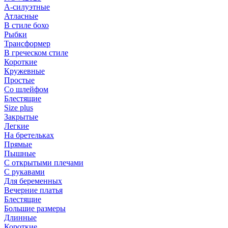
А-силуэтные
Атласные
В стиле бохо
Рыбки
Трансформер
В греческом стиле
Короткие
Кружевные
Простые
Со шлейфом
Блестящие
Size plus
Закрытые
Легкие
На бретельках
Прямые
Пышные
С открытыми плечами
С рукавами
Для беременных
Вечерние платья
Блестящие
Большие размеры
Длинные
Короткие