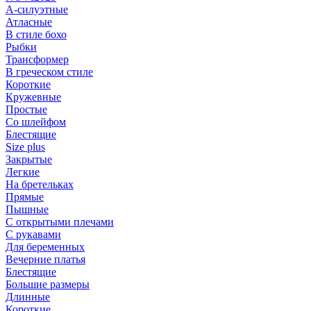
А-силуэтные
Атласные
В стиле бохо
Рыбки
Трансформер
В греческом стиле
Короткие
Кружевные
Простые
Со шлейфом
Блестящие
Size plus
Закрытые
Легкие
На бретельках
Прямые
Пышные
С открытыми плечами
С рукавами
Для беременных
Вечерние платья
Блестящие
Большие размеры
Длинные
Короткие