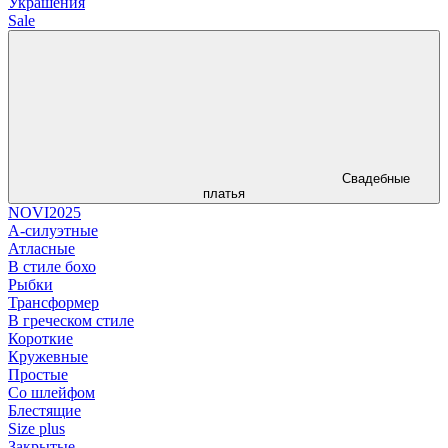
Украшения
Sale
Свадебные
платья
NOVI2025
А-силуэтные
Атласные
В стиле бохо
Рыбки
Трансформер
В греческом стиле
Короткие
Кружевные
Простые
Со шлейфом
Блестящие
Size plus
Закрытые