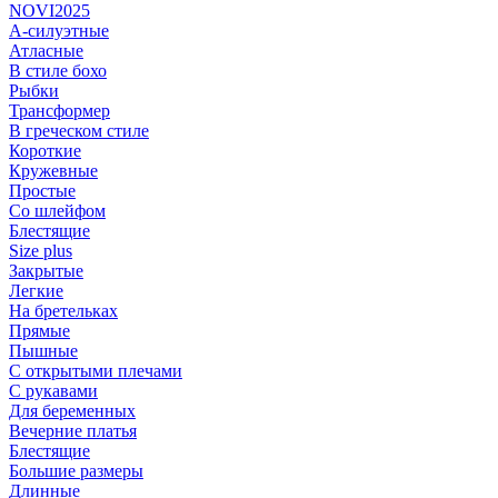
NOVI2025
А-силуэтные
Атласные
В стиле бохо
Рыбки
Трансформер
В греческом стиле
Короткие
Кружевные
Простые
Со шлейфом
Блестящие
Size plus
Закрытые
Легкие
На бретельках
Прямые
Пышные
С открытыми плечами
С рукавами
Для беременных
Вечерние платья
Блестящие
Большие размеры
Длинные