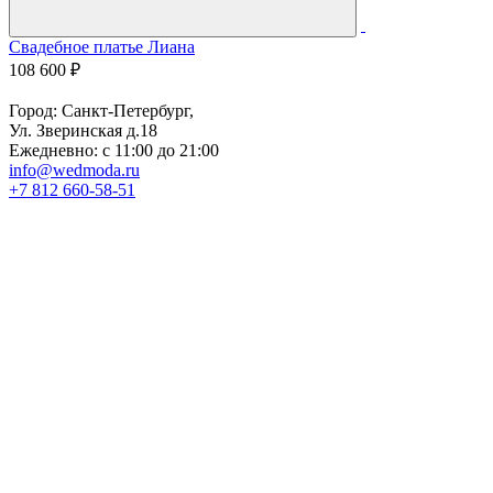
Свадебное платье Лиана
С
108 600 ₽
7
Город: Санкт-Петербург,
Ул. Зверинская д.18
Ежедневно: с 11:00 до 21:00
info@wedmoda.ru
+7 812 660-58-51