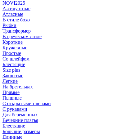
NOVI2025
А-силуэтные
Атласные
В стиле бохо
Рыбки
Трансформер
В греческом стиле
Короткие
Кружевные
Простые
Со шлейфом
Блестящие
Size plus
Закрытые
Легкие
На бретельках
Прямые
Пышные
С открытыми плечами
С рукавами
Для беременных
Вечерние платья
Блестящие
Большие размеры
Длинные