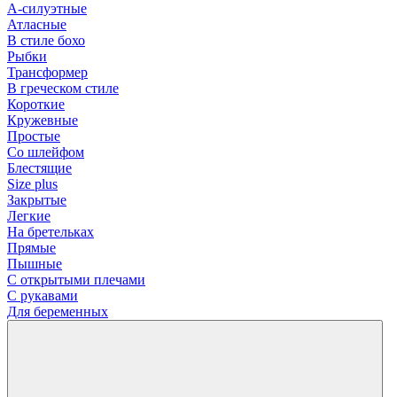
А-силуэтные
Атласные
В стиле бохо
Рыбки
Трансформер
В греческом стиле
Короткие
Кружевные
Простые
Со шлейфом
Блестящие
Size plus
Закрытые
Легкие
На бретельках
Прямые
Пышные
С открытыми плечами
С рукавами
Для беременных