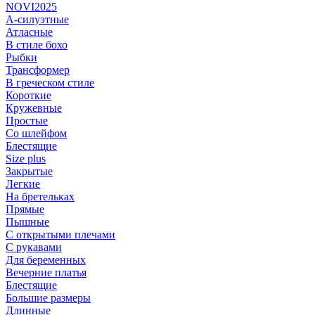
NOVI2025
А-силуэтные
Атласные
В стиле бохо
Рыбки
Трансформер
В греческом стиле
Короткие
Кружевные
Простые
Со шлейфом
Блестящие
Size plus
Закрытые
Легкие
На бретельках
Прямые
Пышные
С открытыми плечами
С рукавами
Для беременных
Вечерние платья
Блестящие
Большие размеры
Длинные