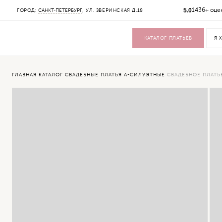
5.0
1436+ оце
ГОРОД:
САНКТ-ПЕТЕРБУРГ
, УЛ. ЗВЕРИНСКАЯ Д.18
КАТАЛОГ
СВАДЕБНЫЕ ПЛАТЬЯ
ВЕЧЕРНИЕ ПЛАТЬЯ
КАТАЛОГ ПЛАТЬЕВ
ЖЕНСКИЕ КОСТЮМЫ
ВЕРХНЯЯ ОДЕЖДА
УКРАШЕНИЯ
SALE
ГЛАВНАЯ
КАТАЛОГ
СВАДЕБНЫЕ ПЛАТЬЯ
А-СИЛУЭТНЫЕ
СВАДЕБНОЕ ПЛАТЬЕ