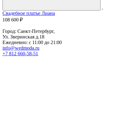
Свадебное платье Лиана
С
108 600 ₽
7
Город: Санкт-Петербург,
Ул. Зверинская д.18
Ежедневно: с 11:00 до 21:00
info@wedmoda.ru
+7 812 660-58-51