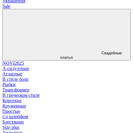
Украшения
Sale
Свадебные
платья
NOVI2025
А-силуэтные
Атласные
В стиле бохо
Рыбки
Трансформер
В греческом стиле
Короткие
Кружевные
Простые
Со шлейфом
Блестящие
Size plus
Закрытые