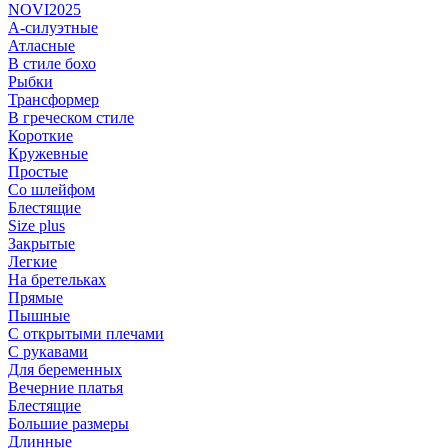
NOVI2025
А-силуэтные
Атласные
В стиле бохо
Рыбки
Трансформер
В греческом стиле
Короткие
Кружевные
Простые
Со шлейфом
Блестящие
Size plus
Закрытые
Легкие
На бретельках
Прямые
Пышные
С открытыми плечами
С рукавами
Для беременных
Вечерние платья
Блестящие
Большие размеры
Длинные