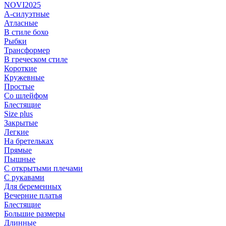
NOVI2025
А-силуэтные
Атласные
В стиле бохо
Рыбки
Трансформер
В греческом стиле
Короткие
Кружевные
Простые
Со шлейфом
Блестящие
Size plus
Закрытые
Легкие
На бретельках
Прямые
Пышные
С открытыми плечами
С рукавами
Для беременных
Вечерние платья
Блестящие
Большие размеры
Длинные