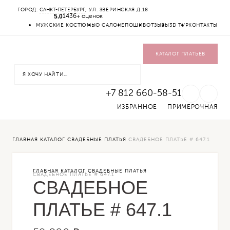
ГОРОД:
САНКТ-ПЕТЕРБУРГ
, УЛ. ЗВЕРИНСКАЯ Д.18
5.0
1436+ оценок
КАТАЛОГ
МУЖСКИЕ КОСТЮМЫ
О САЛОНЕ
ПОШИВ
ОТЗЫВЫ
3D ТУР
КОНТАКТЫ
СВАДЕБНЫЕ ПЛАТЬЯ
ВЕЧЕРНИЕ ПЛАТЬЯ
ЖЕНСКИЕ КОСТЮМЫ
КАТАЛОГ ПЛАТЬЕВ
ВЕРХНЯЯ ОДЕЖДА
УКРАШЕНИЯ
SALE
+7 812 660-58-51
ИЗБРАННОЕ
ПРИМЕРОЧНАЯ
ГЛАВНАЯ
КАТАЛОГ
СВАДЕБНЫЕ ПЛАТЬЯ
СВАДЕБНОЕ ПЛАТЬЕ # 647.1
ГЛАВНАЯ
КАТАЛОГ
СВАДЕБНЫЕ ПЛАТЬЯ
СВАДЕБНОЕ ПЛАТЬЕ # 647.1
СВАДЕБНОЕ
ПЛАТЬЕ # 647.1