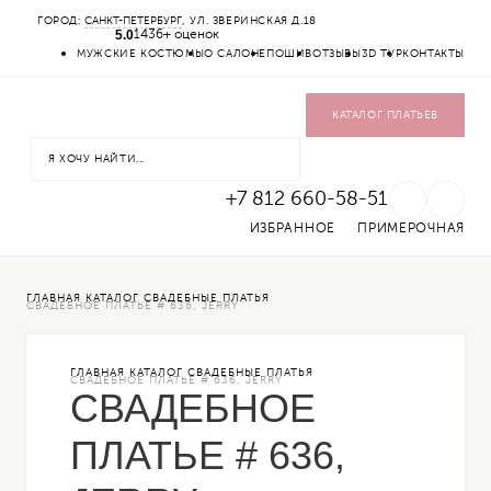
ГОРОД:
САНКТ-ПЕТЕРБУРГ
, УЛ. ЗВЕРИНСКАЯ Д.18
5.0
1436+ оценок
КАТАЛОГ
МУЖСКИЕ КОСТЮМЫ
О САЛОНЕ
ПОШИВ
ОТЗЫВЫ
3D ТУР
КОНТАКТЫ
СВАДЕБНЫЕ ПЛАТЬЯ
ВЕЧЕРНИЕ ПЛАТЬЯ
ЖЕНСКИЕ КОСТЮМЫ
КАТАЛОГ ПЛАТЬЕВ
ВЕРХНЯЯ ОДЕЖДА
УКРАШЕНИЯ
SALE
+7 812 660-58-51
ИЗБРАННОЕ
ПРИМЕРОЧНАЯ
ГЛАВНАЯ
КАТАЛОГ
СВАДЕБНЫЕ ПЛАТЬЯ
СВАДЕБНОЕ ПЛАТЬЕ # 636, JERRY
ГЛАВНАЯ
КАТАЛОГ
СВАДЕБНЫЕ ПЛАТЬЯ
СВАДЕБНОЕ ПЛАТЬЕ # 636, JERRY
СВАДЕБНОЕ
ПЛАТЬЕ # 636,