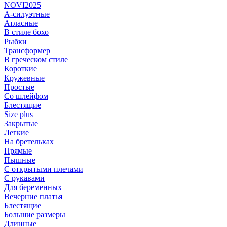
NOVI2025
А-силуэтные
Атласные
В стиле бохо
Рыбки
Трансформер
В греческом стиле
Короткие
Кружевные
Простые
Со шлейфом
Блестящие
Size plus
Закрытые
Легкие
На бретельках
Прямые
Пышные
С открытыми плечами
С рукавами
Для беременных
Вечерние платья
Блестящие
Большие размеры
Длинные