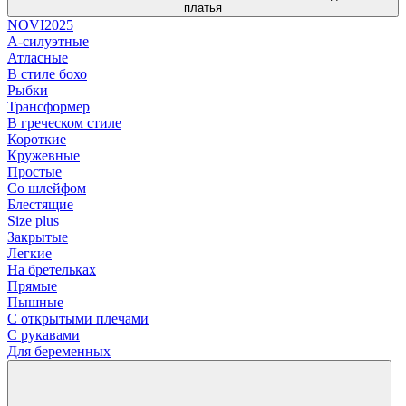
платья
NOVI2025
А-силуэтные
Атласные
В стиле бохо
Рыбки
Трансформер
В греческом стиле
Короткие
Кружевные
Простые
Со шлейфом
Блестящие
Size plus
Закрытые
Легкие
На бретельках
Прямые
Пышные
С открытыми плечами
С рукавами
Для беременных