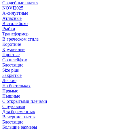
Свадебные платья
NOVI2025
А-силуэтные
Атласные
В стиле бохо
Рыбки
Трансформер
В греческом стиле
Короткие
Кружевные
Простые
Со шлейфом
Блестящие
Size plus
Закрытые
Легкие
На бретельках
Прямые
Пышные
С открытыми плечами
С рукавами
Для беременных
Вечерние платья
Блестящие
Большие размеры