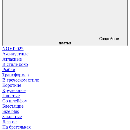
Свадебные
платья
NOVI2025
А-силуэтные
Атласные
В стиле бохо
Рыбки
Трансформер
В греческом стиле
Короткие
Кружевные
Простые
Со шлейфом
Блестящие
Size plus
Закрытые
Легкие
На бретельках