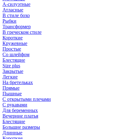
А-силуэтные
Атласные
В стиле бохо
Рыбки
Трансформер
В греческом стиле
Короткие
Кружевные
Простые
Со шлейфом
Блестящие
Size plus
Закрытые
Легкие
На бретельках
Прямые
Пышные
С открытыми плечами
С рукавами
Для беременных
Вечерние платья
Блестящие
Большие размеры
Длинные
Короткие