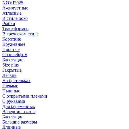
NOVI2025
А-силуэтные
Атласные
В стиле бохо
Рыбки
Трансформер
В греческом стиле
Короткие
Кружевные
Простые
Со шлейфом
Блестящие
Size plus
Закрытые
Легкие
На бретельках
Прямые
Пышные
С открытыми плечами
С рукавами
Для беременных
Вечерние платья
Блестящие
Большие размеры
Длинные